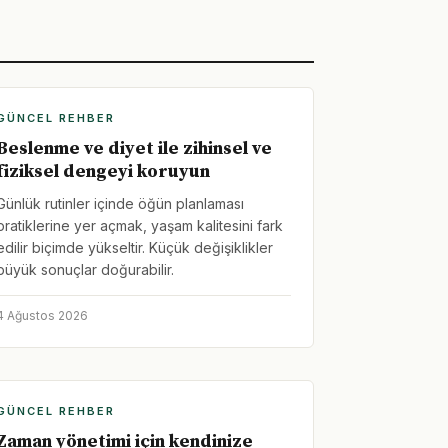
GÜNCEL REHBER
Beslenme ve diyet ile zihinsel ve
fiziksel dengeyi koruyun
Günlük rutinler içinde öğün planlaması
pratiklerine yer açmak, yaşam kalitesini fark
edilir biçimde yükseltir. Küçük değişiklikler
büyük sonuçlar doğurabilir.
4 Ağustos 2026
GÜNCEL REHBER
Zaman yönetimi için kendinize