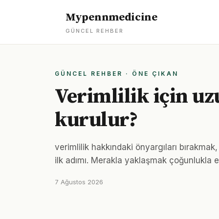
Mypennmedicine
GÜNCEL REHBER
GÜNCEL REHBER · ÖNE ÇIKAN
Verimlilik için uzu
kurulur?
verimlilik hakkındaki önyargıları bırakma
ilk adımı. Merakla yaklaşmak çoğunlukla e
7 Ağustos 2026