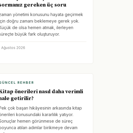
sormanız gereken üç soru
zaman yönetimi konusunu hayata geçirmek
için doğru zamanı beklemeye gerek yok.
Küçük de olsa hemen atmak, ilerleyen
süreçte büyük fark oluşturuyor.
1 Ağustos 2026
GÜNCEL REHBER
Kitap önerileri nasıl daha verimli
hale getirilir?
Pek çok başarı hikâyesinin arkasında kitap
önerileri konusundaki kararlılık yatıyor.
Sonuçlar hemen görünmese de süreç
boyunca atılan adımlar birikmeye devam